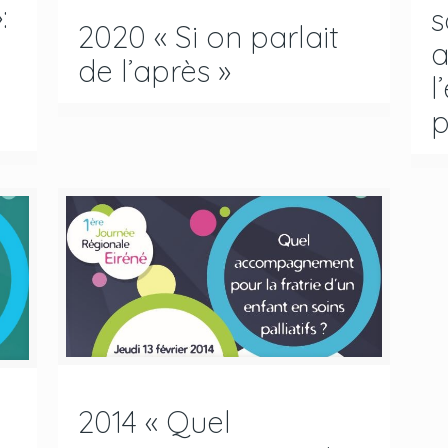
:
s
2020 « Si on parlait
a
de l’après »
l
p
2014 « Quel