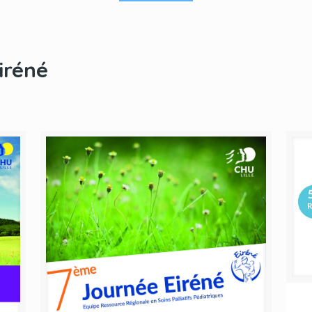
iréné