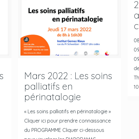
2
a
c
08
09
09
de
s
Mars 2022 : Les soins
Th
palliatifs en
10
périnatalogie
« Les soins palliatifs en périnatalogie »
Cliquer ici pour prendre connaissance
du PROGRAMME Cliquer ci-dessous