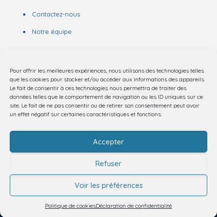
Contactez-nous
Notre équipe
Pour offrir les meilleures expériences, nous utilisons des technologies telles
Nous contacter
que les cookies pour stocker et/ou accéder aux informations des appareils.
Le fait de consentir à ces technologies nous permettra de traiter des
données telles que le comportement de navigation ou les ID uniques sur ce
03 20 44 62 25
site. Le fait de ne pas consentir ou de retirer son consentement peut avoir
un effet négatif sur certaines caractéristiques et fonctions.
Hôpital Albert Calmette
Boulevard du Professeur Jules Leclercq – 59000
Accepter
Lille
Refuser
Voir les préférences
© 2025 Service Communication CHU LILLE |
Mentions légales
|
Plan du site
|
Accessibilité : non conforme
Politique de cookies
Déclaration de confidentialité