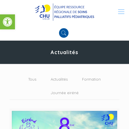
Ouvrir la barre d’outils
Actualités
Tous
Actualités
Formation
Journée eiréné